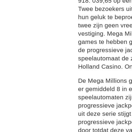
918. 039,65 op ee
Twee bezoekers ui
hun geluk te bepro
twee zijn geen vr
vestiging. Mega Mi
games te hebben ge
de progressieve ja
speelautomaat de
Holland Casino. On
De Mega Millions go
er gemiddeld 8 in 
speelautomaten zij
progressieve jackp
uit deze serie stij
progressieve jackpo
door totdat deze v