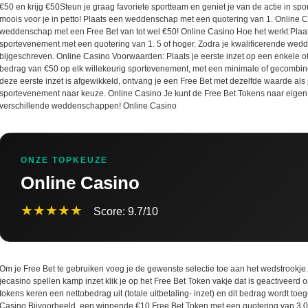
€50 en krijg €50Steun je graag favoriete sportteam en geniet je van de actie in sp
moois voor je in petto! Plaats een weddenschap met een quotering van 1. Online C
weddenschap met een Free Bet van tot wel €50! Online Casino Hoe het werkt:Pla
sportevenement met een quotering van 1. 5 of hoger. Zodra je kwalificerende wed
bijgeschreven. Online Casino Voorwaarden: Plaats je eerste inzet op een enkele
bedrag van €50 op elk willekeurig sportevenement, met een minimale of gecombine
deze eerste inzet is afgewikkeld, ontvang je een Free Bet met dezelfde waarde als
sportevenement naar keuze. Online Casino Je kunt de Free Bet Tokens naar eigen in
verschillende weddenschappen! Online Casino
ONZE TOPKEUZE
Online Casino
★★★★★
Score: 9.7/10
Om je Free Bet te gebruiken voeg je de gewenste selectie toe aan het wedstrookje
jecasino spellen kamp inzet klik je op het Free Bet Token vakje dat is geactiveerd
tokens keren een nettobedrag uit (totale uitbetaling- inzet) en dit bedrag wordt 
Casino Bijvoorbeeld, een winnende €10 Free Bet Token met een quotering van 3,0