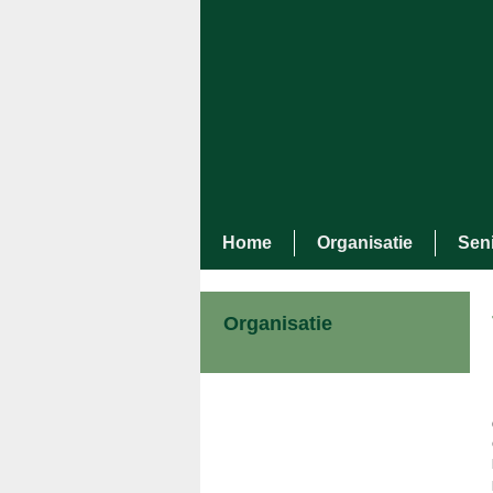
Home
Organisatie
Sen
Organisatie