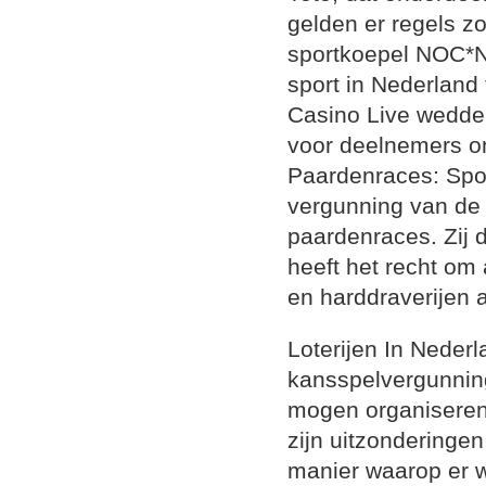
gelden er regels z
sportkoepel NOC*NS
sport in Nederland
Casino Live wedde
voor deelnemers on
Paardenraces: Spor
vergunning van de 
paardenraces. Zij 
heeft het recht o
en harddraverijen 
Loterijen In Nederl
kansspelvergunning
mogen organisere
zijn uitzonderingen
manier waarop er w