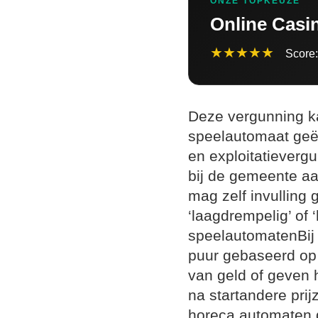
ONZE TOPKEUZE
Online Casi
★★★★★
Score:
Deze vergunning k
speelautomaat geëx
en exploitatieverg
bij de gemeente a
mag zelf invulling
‘laagdrempelig’ of
speelautomatenBij 
puur gebaseerd op 
van geld of geven 
na startandere pri
horeca automaten d