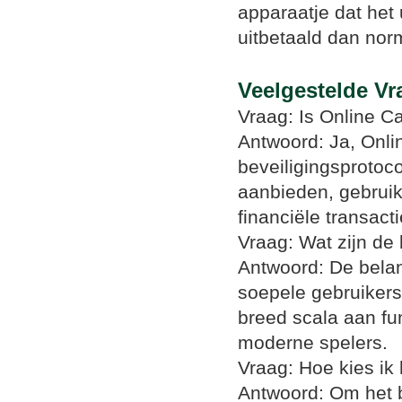
apparaatje dat het 
uitbetaald dan nor
Veelgestelde Vr
Vraag: Is Online Ca
Antwoord: Ja, Onlin
beveiligingsprotoc
aanbieden, gebrui
financiële transac
Vraag: Wat zijn de
Antwoord: De belan
soepele gebruikers
breed scala aan fu
moderne spelers.
Vraag: Hoe kies ik
Antwoord: Om het b