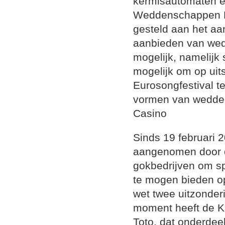
kermisautomaten en
Weddenschappen De
gesteld aan het aa
aanbieden van wed
mogelijk, namelijk
mogelijk om op uit
Eurosongfestival t
vormen van wedden
Casino
Sinds 19 februari 
aangenomen door de
gokbedrijven om s
te mogen bieden o
wet twee uitzonde
moment heeft de Ka
Toto, dat onderdee