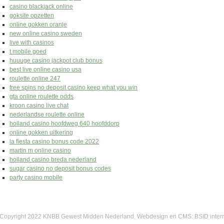
casino blackjack online
goksite opzetten
online gokken oranje
new online casino sweden
live with casinos
t mobile goed
huuuge casino jackpot club bonus
best live online casino usa
roulette online 247
free spins no deposit casino keep what you win
gta online roulette odds
kroon casino live chat
nederlandse roulette online
holland casino hoofdweg 640 hoofddorp
online gokken uitkering
la fiesta casino bonus code 2022
martin m online casino
holland casino breda nederland
sugar casino no deposit bonus codes
party casino mobile
Copyright 2022 KNBB Gewest Midden Nederland.
Webdesign en CMS: BSID inter