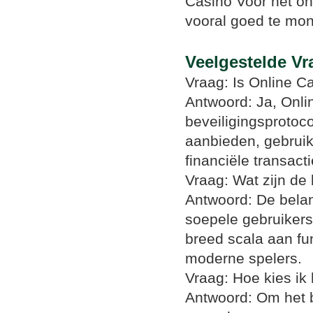
Casino Voor het on
vooral goed te mon
Veelgestelde Vr
Vraag: Is Online Ca
Antwoord: Ja, Onlin
beveiligingsprotoc
aanbieden, gebrui
financiële transac
Vraag: Wat zijn de
Antwoord: De belan
soepele gebruikers
breed scala aan fu
moderne spelers.
Vraag: Hoe kies ik
Antwoord: Om het b