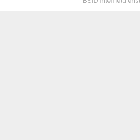
BSID internetdien